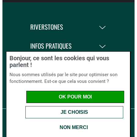
RIVERSTONES
INFOS PRATIQUES
Bonjour, ce sont les cookies qui vous
LA BOUTIQUE
parlent !
Nous sommes utilisés par le site pour optimiser son
fonctionnement. Est-ce que cela vous convient ?
BLOG AND CO.
OK POUR MOI
JE CHOISIS
Mentions légales
Cookies
Crédits
NON MERCI
Riverstones
20 bis Rue d'Aiguillon
29600
MORLAIX
-
France
Tel : 02 98 62 11 70
Mail : contact@riverstones.fr