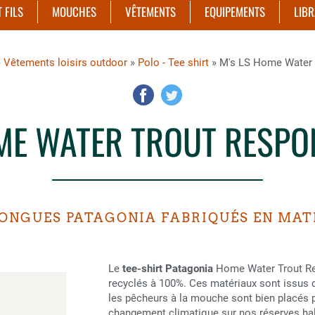
T FILS
MOUCHES
VÊTEMENTS
EQUIPEMENTS
LIBR
»
Vêtements loisirs outdoor
»
Polo - Tee shirt
» M's LS Home Water T
ME WATER TROUT RESPON
ONGUES PATAGONIA FABRIQUÉS EN MAT
Le
tee-shirt Patagonia
Home Water Trout Res
recyclés à 100%. Ces matériaux sont issus d
les pêcheurs à la mouche sont bien placés 
changement climatique sur nos réserves hali