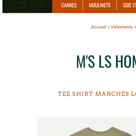
CANNES
MOULINETS
SOIE E
Accueil
»
Vêtements
M'S LS HO
TEE SHIRT MANCHES L