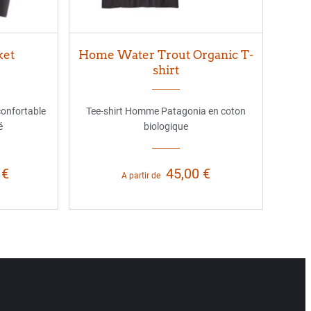
ket
Home Water Trout Organic T-
shirt
confortable
Tee-shirt Homme Patagonia en coton
é
biologique
 €
45,00 €
A partir de