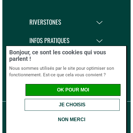
RIVERSTONES
INFOS PRATIQUES
Bonjour, ce sont les cookies qui vous
LA BOUTIQUE
parlent !
Nous sommes utilisés par le site pour optimiser son
fonctionnement. Est-ce que cela vous convient ?
BLOG AND CO.
OK POUR MOI
JE CHOISIS
Mentions légales
Cookies
Crédits
NON MERCI
Riverstones
20 bis Rue d'Aiguillon
29600
MORLAIX
-
France
Tel : 02 98 62 11 70
Mail : contact@riverstones.fr