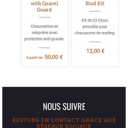
with Gravel
Stud Kit
Guard
Kit de 23 Clous
Chaussettes en
amovible pour
néoprène avec
chaussures de wading
protection anti-gravier.
12,00 €
50,00 €
A partir de
NOUS SUIVRE
RESTONS EN CONTACT GRÂCE AUX
RÉSEAUX SOCIAUX