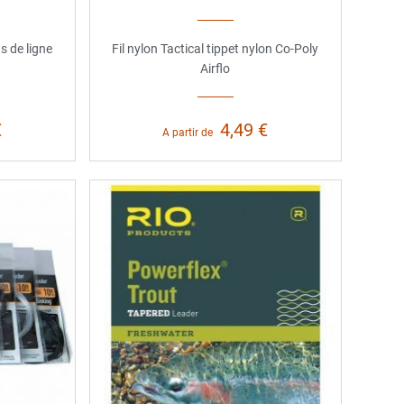
 de ligne
Fil nylon Tactical tippet nylon Co-Poly
Airflo
€
4,49 €
A partir de