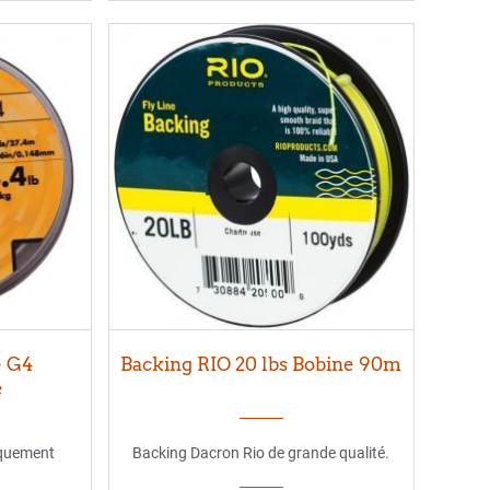
e G4
Backing RIO 20 lbs Bobine 90m
e
iquement
Backing Dacron Rio de grande qualité.
u