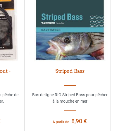
out -
Striped Bass
a pêche de
Bas de ligne RIO Striped Bass pour pêcher
er.
à la mouche en mer
€
8,90 €
A partir de