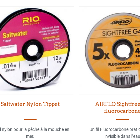
Saltwater Nylon Tippet
AIRFLO Sightfre
fluorocarbon
il nylon pour la pêche à la mouche en
Un fil Fluorocarbone prat
mer.
invisible dans l’ea