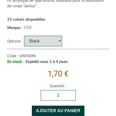
Fil acrylique de type bouclé, duveteux pour la réalisation
de corps “poilus”.
23 coloris disponibles
Marque :
T.O.F.
Options :
Code :
UNIYARN
En stock
- Expédié sous 2 à 4 jours
1,70 €
Quantité :