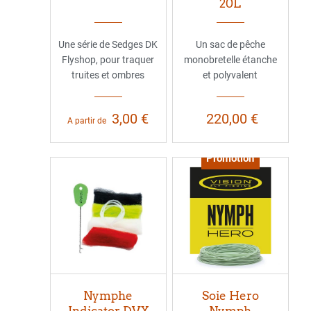
20L
Une série de Sedges DK
Un sac de pêche
Flyshop, pour traquer
monobretelle étanche
truites et ombres
et polyvalent
3,00 €
220,00 €
A partir de
Promotion
Nymphe
Soie Hero
Indicator DVX
Nymph