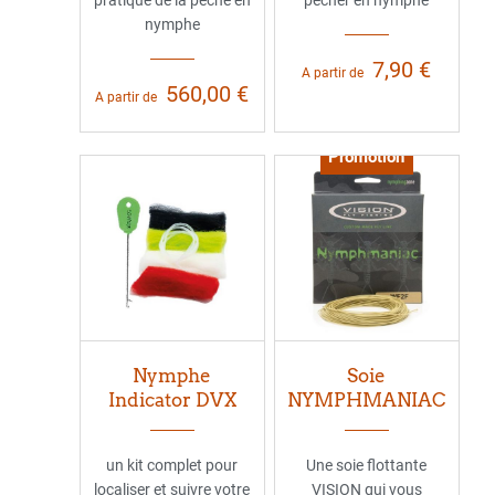
nymphe
7,90 €
A partir de
560,00 €
A partir de
Promotion
Nymphe
Soie
Indicator DVX
NYMPHMANIAC
un kit complet pour
Une soie flottante
localiser et suivre votre
VISION qui vous