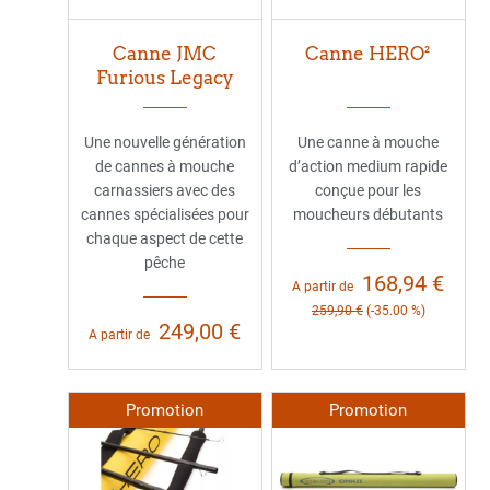
Canne JMC
Canne HERO²
Furious Legacy
Une nouvelle génération
Une canne à mouche
de cannes à mouche
d’action medium rapide
carnassiers avec des
conçue pour les
cannes spécialisées pour
moucheurs débutants
chaque aspect de cette
pêche
168,94 €
A partir de
259,90 €
(-35.00 %)
249,00 €
A partir de
Promotion
Promotion