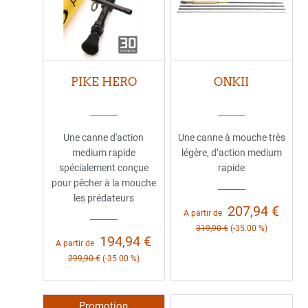
PIKE HERO
ONKII
Une canne d'action
Une canne à mouche très
medium rapide
légère, d’action medium
spécialement conçue
rapide
pour pêcher à la mouche
les prédateurs
207,94 €
A partir de
319,90 €
(-35.00 %)
194,94 €
A partir de
299,90 €
(-35.00 %)
Promotion