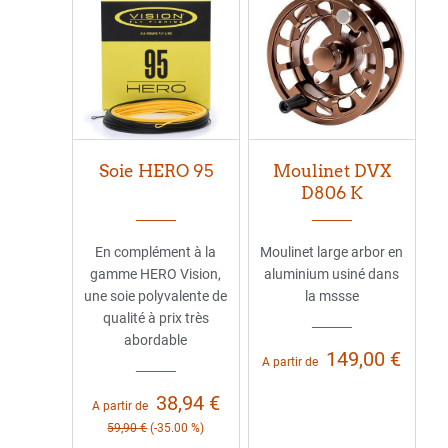
Soie HERO 95
Moulinet DVX
D806 K
En complément à la
Moulinet large arbor en
gamme HERO Vision,
aluminium usiné dans
une soie polyvalente de
la mssse
qualité à prix très
abordable
149,00 €
A partir de
38,94 €
A partir de
59,90 €
(-35.00 %)