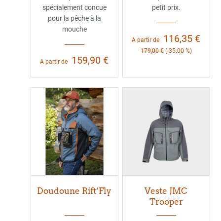
spécialement concue
petit prix.
pour la pêche à la
mouche
116,35 €
A partir de
179,00 €
(-35.00 %)
159,90 €
A partir de
Doudoune Rift’Fly
Veste JMC
Trooper