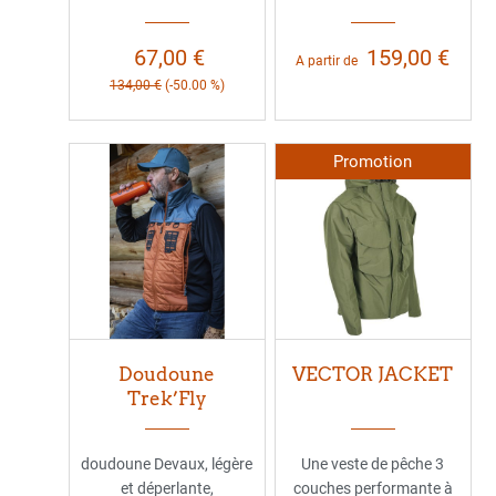
67,00 €
159,00 €
A partir de
134,00 €
(-50.00 %)
Promotion
Doudoune
VECTOR JACKET
Trek’Fly
doudoune Devaux, légère
Une veste de pêche 3
et déperlante,
couches performante à