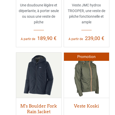
Une doudoune légère et
Veste JMC hydrox
déperlante, à porter seule
TROOPER, une veste de
ou sous une veste de
pêche fonctionnelle et
pêche
ample
189,90 €
239,00 €
A partir de
A partir de
Promotion
M's Boulder Fork
Veste Koski
Rain Jacket