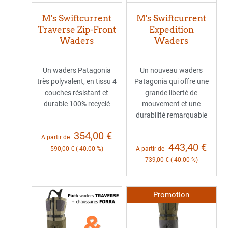
M's Swiftcurrent
M's Swiftcurrent
Traverse Zip-Front
Expedition
Waders
Waders
Un waders Patagonia
Un nouveau waders
très polyvalent, en tissu 4
Patagonia qui offre une
couches résistant et
grande liberté de
durable 100% recyclé
mouvement et une
durabilité remarquable
354,00 €
A partir de
443,40 €
590,00 €
(-40.00 %)
A partir de
739,00 €
(-40.00 %)
Promotion