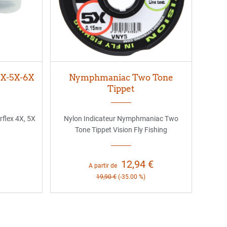
4X-5X-6X
Nymphmaniac Two Tone
Tippet
rflex 4X, 5X
Nylon Indicateur Nymphmaniac Two
Tone Tippet Vision Fly Fishing
12,94 €
A partir de
19,90 €
(-35.00 %)