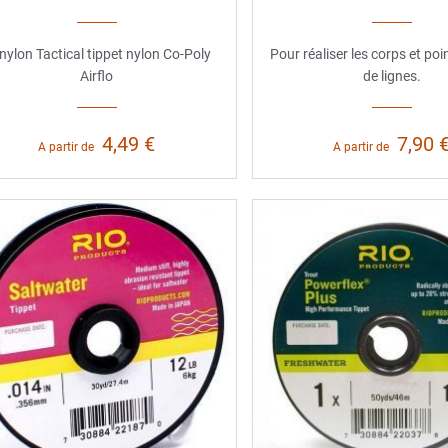
 nylon Tactical tippet nylon Co-Poly
Pour réaliser les corps et po
Airflo
de lignes.
4,49 €
7,90 
A partir de
A partir de