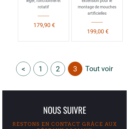
léger, fonctionnel et
extension pour le
rotatif
montage de mouches
artificielles
179,90 €
199,00 €
Tout voir
<
1
2
3
NOUS SUIVRE
RESTONS EN CONTACT GRÂCE AUX